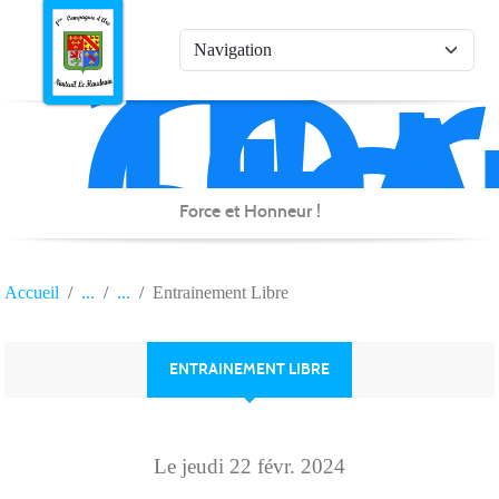
1è
Co
Panneau de gestion des cookies
d'
de
Na
Force et Honneur !
Accueil
Entrainement Libre
ENTRAINEMENT LIBRE
Le
jeudi
22
févr.
2024