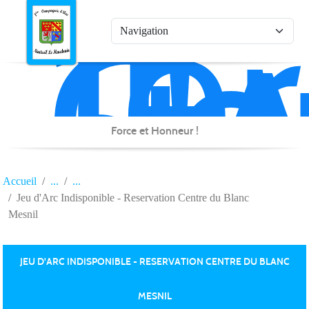
1è
Co
Panneau de gestion des cookies
d'
de
Na
Force et Honneur !
Accueil
Jeu d'Arc Indisponible - Reservation Centre du Blanc
Mesnil
JEU D'ARC INDISPONIBLE - RESERVATION CENTRE DU BLANC
MESNIL