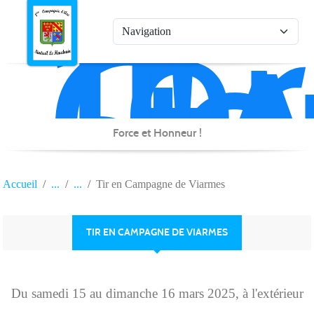
1è
Co
Panneau de gestion des cookies
d'
de
Na
Force et Honneur !
Accueil
Tir en Campagne de Viarmes
TIR EN CAMPAGNE DE VIARMES
Du
samedi
15
au
dimanche
16
mars
2025
, à l'extérieur