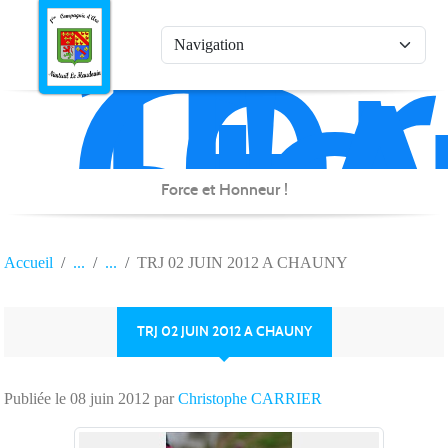
1è
Co
Panneau de gestion des cookies
d'
de
Na
Force et Honneur !
Accueil
TRJ 02 JUIN 2012 A CHAUNY
TRJ 02 JUIN 2012 A CHAUNY
Publiée le
08 juin 2012
par
Christophe CARRIER