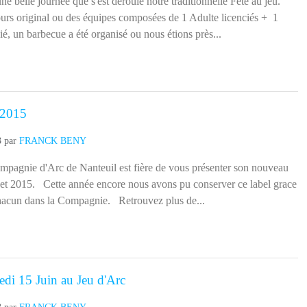
ié, un barbecue a été organisé ou nous étions près...
 2015
3
par
FRANCK BENY
agnie d'Arc de Nanteuil est fière de vous présenter son nouveau
et 2015. Cette année encore nous avons pu conserver ce label grace
hacun dans la Compagnie. Retrouvez plus de...
edi 15 Juin au Jeu d'Arc
3
par
FRANCK BENY
accordons un petit délai supplémentaire pour vous inscrire…..