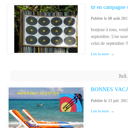
Publiée le
08 août 201
bonjour à tous, veui
septembre. Une nouv
celui de septembre !
Lire la suite
Juil.
BONNES VAC
Publiée le
13 juil. 201
Lire la suite