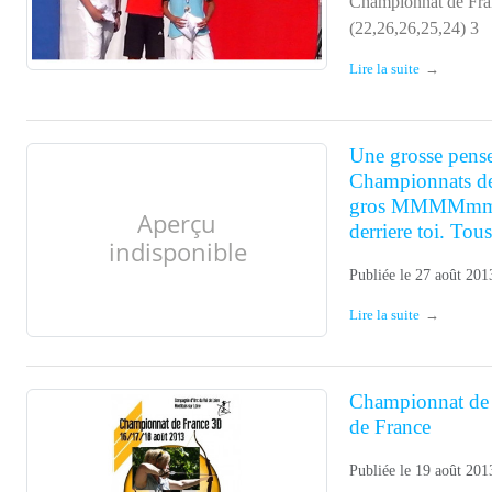
Lire la suite
Une grosse pens
Championnats de 
gros MMMMmmm..
derriere toi. To
Publiée le
27 août 201
Lire la suite
Championnat de 
de France
Publiée le
19 août 201
Bonjour à tous et à
championnat de Fran