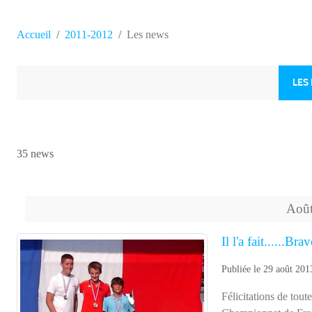
Accueil
2011-2012
Les news
LES
35 news
Aoû
Il l'a fait......Br
Publiée le
29 août 201
Félicitations de tou
Championnat de Fr
(22,26,26,25,24) 3