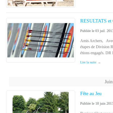
RESULTATS e
Publiée le
03 juil. 201
Amis Archers, Avec l
étapes de Division R
étions engagés. DR E
Lire la suite
Juin
Fête au Jeu
Publiée le
18 juin 201
Bonjour C'est avec un
Après un petit conco