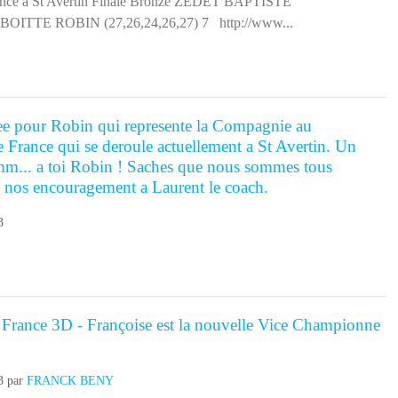
ee pour Robin qui represente la Compagnie au
France qui se deroule actuellement a St Avertin. Un
. a toi Robin ! Saches que nous sommes tous
us nos encouragement a Laurent le coach.
3
France 3D - Françoise est la nouvelle Vice Championne
3
par
FRANCK BENY
 toutes Le club CAVL Montlouis accueillait du 16 au 18 août le
ce 3D individuel dans la cadre magnifique du château de Candé.