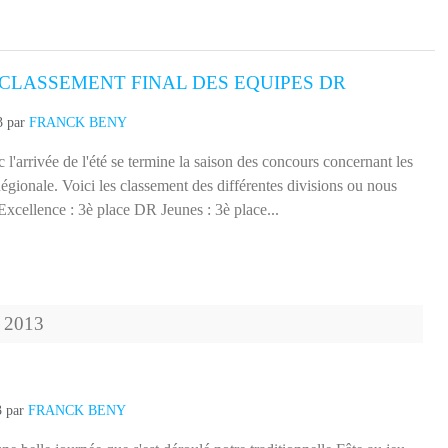
t CLASSEMENT FINAL DES EQUIPES DR
3
par
FRANCK BENY
'arrivée de l'été se termine la saison des concours concernant les
égionale. Voici les classement des différentes divisions ou nous
xcellence : 3è place DR Jeunes : 3è place...
2013
3
par
FRANCK BENY
e belle journée que s'est déroulé notre traditionnelle Fête au jeu.
urs original ou des équipes composées de 1 Adulte licenciés + 1