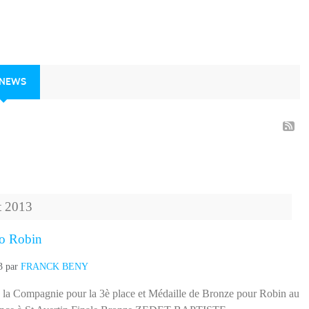
 NEWS
t
2013
avo Robin
3
par
FRANCK BENY
te la Compagnie pour la 3è place et Médaille de Bronze pour Robin au
ance à St Avertin Finale Bronze ZEDET BAPTISTE
 BOITTE ROBIN (27,26,24,26,27) 7 http://www...