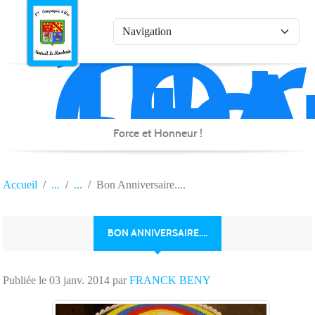
1è
Co
Panneau de gestion des cookies
d'
de
Na
Force et Honneur !
Accueil
Bon Anniversaire....
BON ANNIVERSAIRE....
Publiée le
03 janv. 2014
par
FRANCK BENY