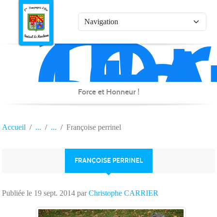
1è
Co
Panneau de gestion des cookies
d'
de
Na
Force et Honneur !
Accueil
Françoise perrinel
FRANÇOISE PERRINEL
Publiée le
19 sept. 2014
par
Christophe CARRIER