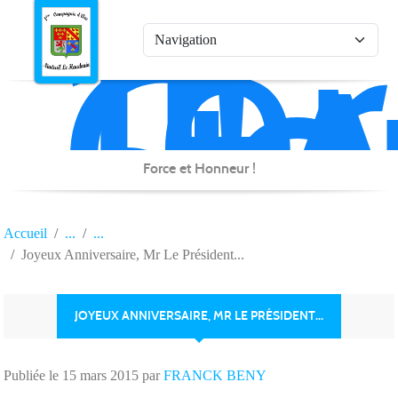
1è
Co
Panneau de gestion des cookies
d'
de
Na
Force et Honneur !
Accueil
Joyeux Anniversaire, Mr Le Président...
JOYEUX ANNIVERSAIRE, MR LE PRÉSIDENT...
Publiée le
15 mars 2015
par
FRANCK BENY