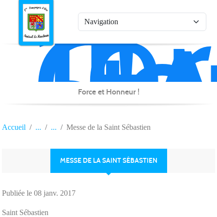
1è
Co
Panneau de gestion des cookies
d'
de
Na
Force et Honneur !
Accueil
Messe de la Saint Sébastien
MESSE DE LA SAINT SÉBASTIEN
Publiée le
08 janv. 2017
Saint Sébastien