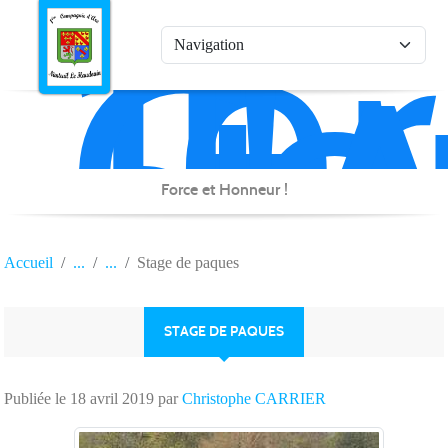
1è
Co
Panneau de gestion des cookies
d'
de
Na
Force et Honneur !
Accueil
Stage de paques
STAGE DE PAQUES
Publiée le
18 avril 2019
par
Christophe CARRIER