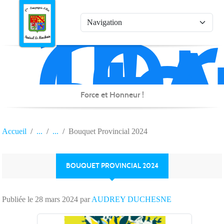
1è
Co
Panneau de gestion des cookies
d'
de
Na
Force et Honneur !
Accueil
Bouquet Provincial 2024
BOUQUET PROVINCIAL 2024
Publiée le
28 mars 2024
par
AUDREY DUCHESNE