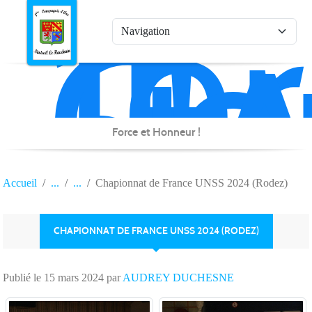
1è
Co
Panneau de gestion des cookies
d'
de
Na
Force et Honneur !
Accueil
Chapionnat de France UNSS 2024 (Rodez)
CHAPIONNAT DE FRANCE UNSS 2024 (RODEZ)
Publié le
15 mars 2024
par
AUDREY DUCHESNE