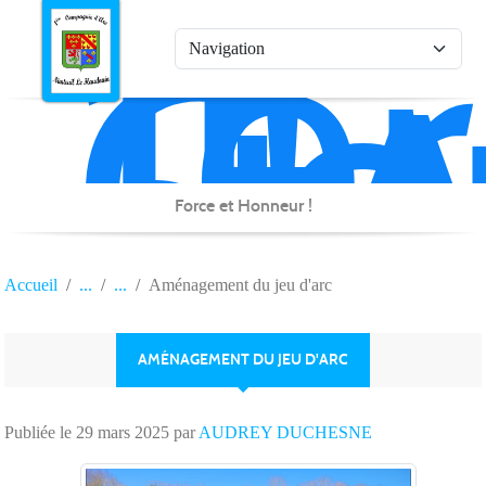
1è
Co
Panneau de gestion des cookies
d'
de
Na
Force et Honneur !
Accueil
Aménagement du jeu d'arc
AMÉNAGEMENT DU JEU D'ARC
Publiée le
29 mars 2025
par
AUDREY DUCHESNE