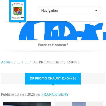
1è
Co
Panneau de gestion des cookies
d'
de
Na
Force et Honneur !
Accueil
DR PROMO Chauny 12/04/26
DR PROMO CHAUNY 12/04/26
Publié le
13 avril 2026
par
FRANCK BENY