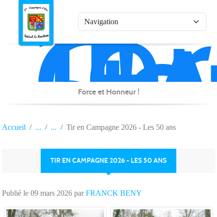
1è
Co
Panneau de gestion des cookies
d'
de
Na
Force et Honneur !
Accueil
Tir en Campagne 2026 - Les 50 ans
TIR EN CAMPAGNE 2026 - LES 50 ANS
Publié le
09 mars 2026
par
FRANCK BENY