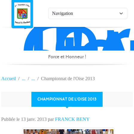
1è
Co
Panneau de gestion des cookies
d'
de
Na
Force et Honneur !
Accueil
Championnat de l'Oise 2013
CHAMPIONNAT DE L'OISE 2013
Publiée le
13 janv. 2013
par
FRANCK BENY