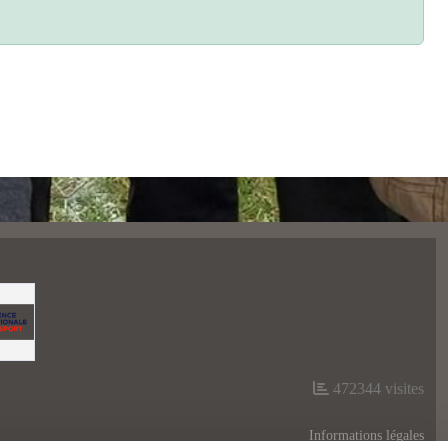
472344
visites
Informations légales
Signaler un contenu inapproprié
Tout refuser
Personnaliser