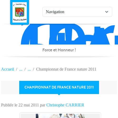
1è
Co
Panneau de gestion des cookies
d'
de
Na
Force et Honneur !
Accueil
Championnat de France nature 2011
CHAMPIONNAT DE FRANCE NATURE 2011
Publiée le
22 mai 2011
par
Christophe CARRIER