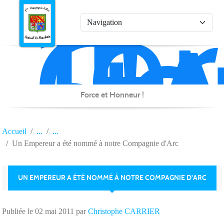
1è
Co
Panneau de gestion des cookies
d'
de
Na
Force et Honneur !
Accueil
Un Empereur a été nommé à notre Compagnie d'Arc
UN EMPEREUR A ÉTÉ NOMMÉ À NOTRE COMPAGNIE D'ARC
Publiée le
02 mai 2011
par
Christophe CARRIER